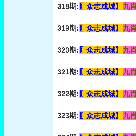
318期:
〖众志成城〗
九
319期:
〖众志成城〗
九
320期:
〖众志成城〗
九
321期:
〖众志成城〗
九
322期:
〖众志成城〗
九
323期:
〖众志成城〗
九