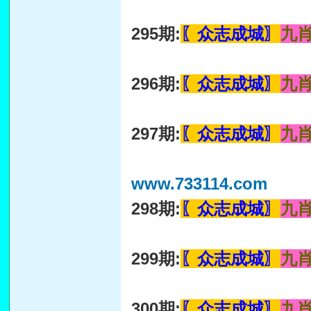
295期:
〖众志成城〗
九
296期:
〖众志成城〗
九
297期:
〖众志成城〗
九
www.733114.com
298期:
〖众志成城〗
九
299期:
〖众志成城〗
九
300期:
〖众志成城〗
九