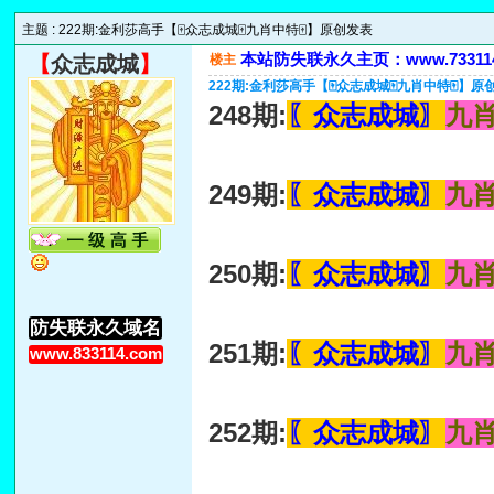
主题 :
222期:金利莎高手【🀄众志成城🀄九肖中特🀄】原创发表
本站防失联永久主页：www.733114
【
众志成城
】
楼主
222期:金利莎高手【🀄众志成城🀄九肖中特🀄】原
248期:
〖众志成城〗
九
249期:
〖众志成城〗
九
250期:
〖众志成城〗
九
防失联永久域名
251期:
〖众志成城〗
九
www.833114.com
252期:
〖众志成城〗
九