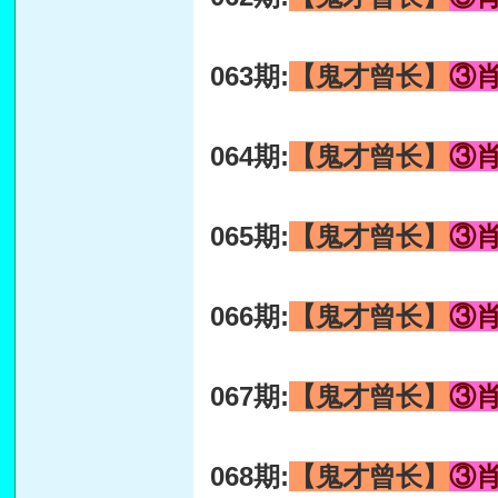
063期:
【鬼才曾长】
③肖
064期:
【鬼才曾长】
③肖
065期:
【鬼才曾长】
③肖
066期:
【鬼才曾长】
③肖
067期:
【鬼才曾长】
③肖
068期:
【鬼才曾长】
③肖