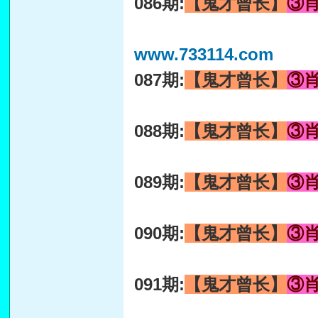
086期:
【鬼才曾长】
③肖
www.733114.com
087期:
【鬼才曾长】
③肖
088期:
【鬼才曾长】
③肖
089期:
【鬼才曾长】
③肖
090期:
【鬼才曾长】
③肖
091期:
【鬼才曾长】
③肖