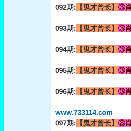
092期:
【鬼才曾长】
③肖
093期:
【鬼才曾长】
③肖
094期:
【鬼才曾长】
③肖
095期:
【鬼才曾长】
③肖
096期:
【鬼才曾长】
③肖
www.733114.com
097期:
【鬼才曾长】
③肖