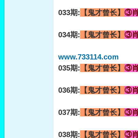
033期:
【鬼才曾长】
③肖
034期:
【鬼才曾长】
③肖
www.733114.com
035期:
【鬼才曾长】
③肖
036期:
【鬼才曾长】
③肖
037期:
【鬼才曾长】
③肖
038期:
【鬼才曾长】
③肖