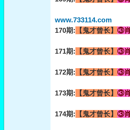
www.733114.com
170期:
【鬼才曾长】
③肖
171期:
【鬼才曾长】
③肖
172期:
【鬼才曾长】
③肖
173期:
【鬼才曾长】
③肖
174期:
【鬼才曾长】
③肖