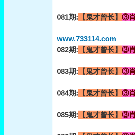
081期:
【鬼才曾长】
③肖
www.733114.com
082期:
【鬼才曾长】
③肖
083期:
【鬼才曾长】
③肖
084期:
【鬼才曾长】
③肖
085期:
【鬼才曾长】
③肖