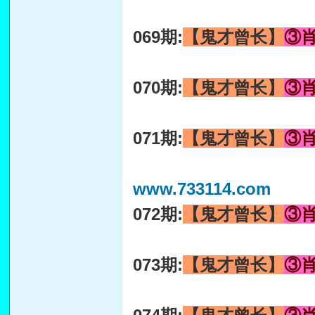
069期:
【鬼才曾长】
③肖
070期:
【鬼才曾长】
③肖
071期:
【鬼才曾长】
③肖
www.733114.com
072期:
【鬼才曾长】
③肖
073期:
【鬼才曾长】
③肖