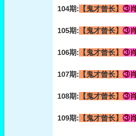
104期:
【鬼才曾长】
③肖
105期:
【鬼才曾长】
③肖
106期:
【鬼才曾长】
③肖
107期:
【鬼才曾长】
③肖
108期:
【鬼才曾长】
③肖
109期:
【鬼才曾长】
③肖