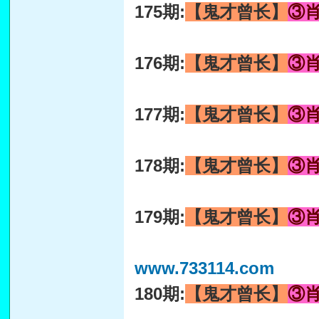
175期:
【鬼才曾长】
③肖
176期:
【鬼才曾长】
③肖
177期:
【鬼才曾长】
③肖
178期:
【鬼才曾长】
③肖
179期:
【鬼才曾长】
③肖
www.733114.com
180期:
【鬼才曾长】
③肖