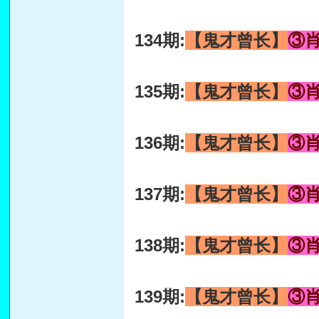
134期:
【鬼才曾长】
③肖
135期:
【鬼才曾长】
③肖
136期:
【鬼才曾长】
③肖
137期:
【鬼才曾长】
③肖
138期:
【鬼才曾长】
③肖
139期:
【鬼才曾长】
③肖