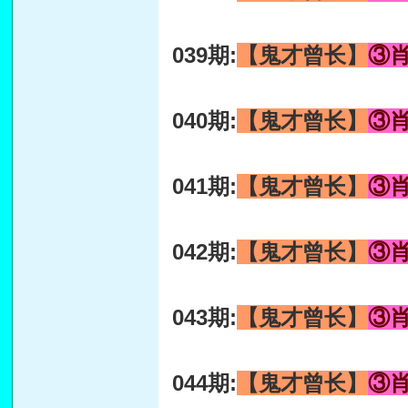
039期:
【鬼才曾长】
③肖
040期:
【鬼才曾长】
③肖
041期:
【鬼才曾长】
③肖
042期:
【鬼才曾长】
③肖
043期:
【鬼才曾长】
③肖
044期:
【鬼才曾长】
③肖