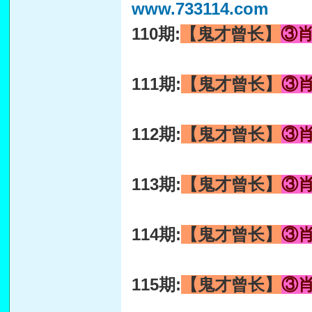
www.733114.com
110期:
【鬼才曾长】
③肖
111期:
【鬼才曾长】
③肖
112期:
【鬼才曾长】
③肖
113期:
【鬼才曾长】
③肖
114期:
【鬼才曾长】
③肖
115期:
【鬼才曾长】
③肖