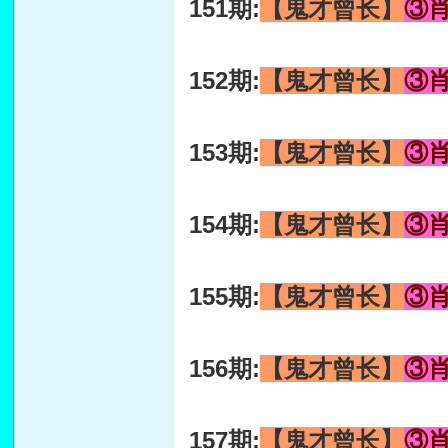
151期:
【鬼才曾长】
③肖
152期:
【鬼才曾长】
③肖
153期:
【鬼才曾长】
③肖
154期:
【鬼才曾长】
③肖
155期:
【鬼才曾长】
③肖
156期:
【鬼才曾长】
③肖
157期:
【鬼才曾长】
③肖