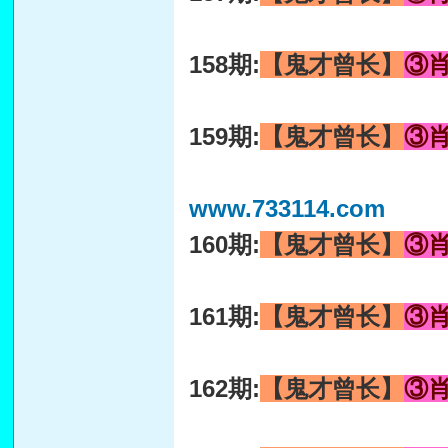
158期:
【鬼才曾长】
③肖
159期:
【鬼才曾长】
③肖
www.733114.com
160期:
【鬼才曾长】
③肖
161期:
【鬼才曾长】
③肖
162期:
【鬼才曾长】
③肖