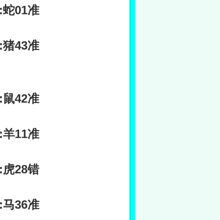
开:蛇01准
开:猪43准
:鼠42准
开:羊11准
开:虎28错
开:马36准