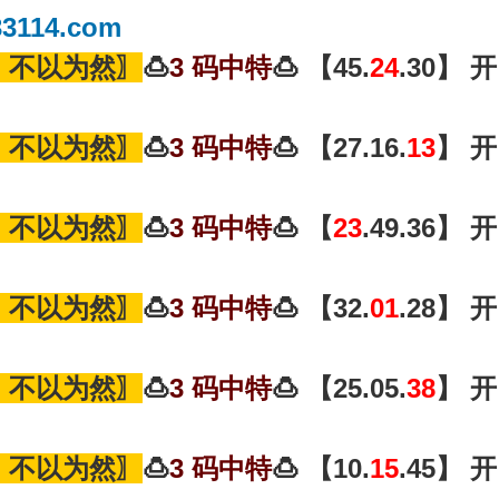
3114.com
〖不以为然〗
🍮
3 码中特
🍮 【45.
24
.30】 
〖不以为然〗
🍮
3 码中特
🍮 【27.16.
13
】 开
〖不以为然〗
🍮
3 码中特
🍮 【
23
.49.36】 
〖不以为然〗
🍮
3 码中特
🍮 【32.
01
.28】 
〖不以为然〗
🍮
3 码中特
🍮 【25.05.
38
】 开
〖不以为然〗
🍮
3 码中特
🍮 【10.
15
.45】 