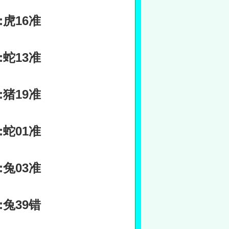
开:虎16准
开:蛇13准
开:猪19准
开:蛇01准
开:兔03准
开:兔39错