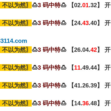
〖不以为然〗
🍮
3 码中特
🍮 【02.
01
.32】 
〖不以为然〗
🍮
3 码中特
🍮 【24.
43
.40】 
3114.com
〖不以为然〗
🍮
3 码中特
🍮 【26.04.
42
】 开
〖不以为然〗
🍮
3 码中特
🍮 【
11
.49.44】 
〖不以为然〗
🍮
3 码中特
🍮 【41.26.39】 
〖不以为然〗
🍮
3 码中特
🍮 【14.
36
.48】 