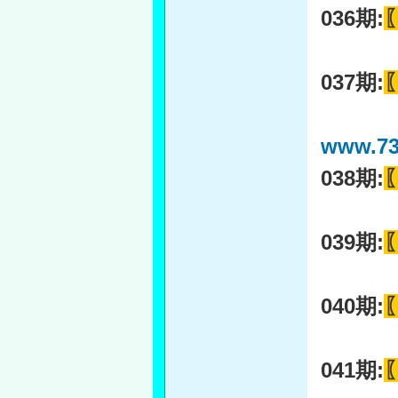
036期:
037期:
www.73
038期:
039期:
040期:
041期: