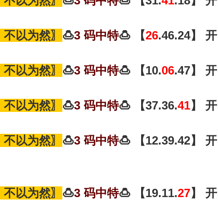
〖不以为然〗
🍮
3 码中特
🍮 【31.
41
.18】 
〖不以为然〗
🍮
3 码中特
🍮 【
26
.46.24】 
〖不以为然〗
🍮
3 码中特
🍮 【10.
06
.47】 
〖不以为然〗
🍮
3 码中特
🍮 【37.36.
41
】 开
〖不以为然〗
🍮
3 码中特
🍮 【12.39.42】 
〖不以为然〗
🍮
3 码中特
🍮 【19.11.
27
】 开